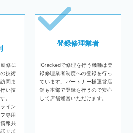
登録修理業者
制
期研修に
iCrackedで修理を行う機種は登
当の技術
録修理業者制度への登録を行っ
ご訪問ま
ています。パートナー様運営店
を行い技
舗も本部で登録を行うので安心
ます。
して店舗運営いただけます。
ンライン
ッフ専用
と情報共
電話サポ