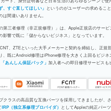
トカード、身分証明書など日常生活のあらゆるシーンで使
というのがユーザーの求めるこ
ず、すぐ直してほしい」
のは間違いありません。
eの第三者修理（非正規修理）」は、Apple正規店のサービ
の影響で既に「儲からないビジネス」となっています。
Xiaomi、FCNT、ZTEといった大手メーカーと契約を締結し、正
にAndroid修理はiPhone修理を大きく上回るビジネ
加入者への即日修理サービスも
ク「あんしん保証パック」
トップクラスの高品質な互換パーツを採用してきましたが、
て
としてAppleの純正パー
IRP（独立系修理プロバイダ）