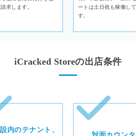
ご請求します。
ートは土日祝も稼働し
す。
iCracked Storeの
出店条件
施設内のテナント、
対面カウンタ