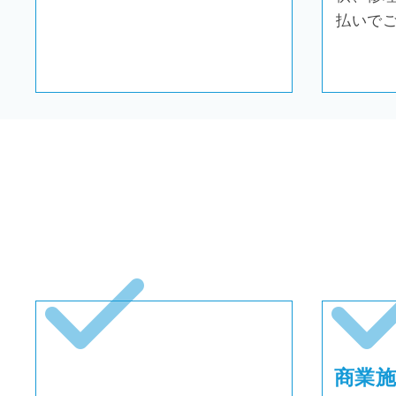
払いで
商業