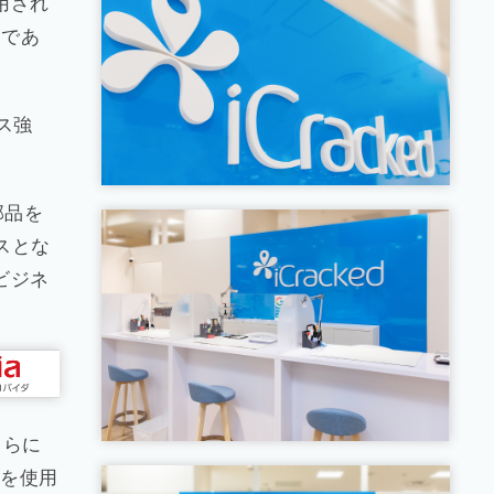
用され
とであ
ス強
規部品を
スとな
ビジネ
さらに
ツを使用