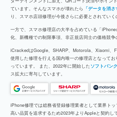
ターテインメントに加え、QRコード決済やポイン
ています。そんなスマホが壊れたら
「データを消さ
り、スマホ店頭修理が今後さらに必要とされていく
一方で、スマホ修理店の大半を占めている「iPhon
化、新機種での制限事項、非正規店同士の価格競争
iCrackedはGoogle、SHARP、Motorola、
使用した修理を行える国内唯一の修理店となっており、既
っています。 また、2022年に開始した
ソフトバン
ス拡大に寄与しています。
iPhone修理では総務省登録修理業者として業界
高い品質を追求するため2023年よりAppleと契約し