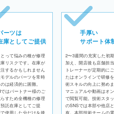
パーツは
手厚い
在庫としてご提供
サポート体
にとって悩みの種が修理
2〜3週間の充実した初
在庫リスクです。在庫が
加え、開店後も店舗担
失注するかもしれません
トレーナーが定期的に
数モデルのパーツを常時
たはオンラインで研修
るのは経済的に困難。
術スキルの向上に努め
ckedではパートナー様のご
マニュアルや動画はオ
減らすため全機種の修理
で閲覧可能。技術スタ
を預託在庫としてご提
のSNSでは本部や他店
理で使用した分だけを後
有。本部技術チームの