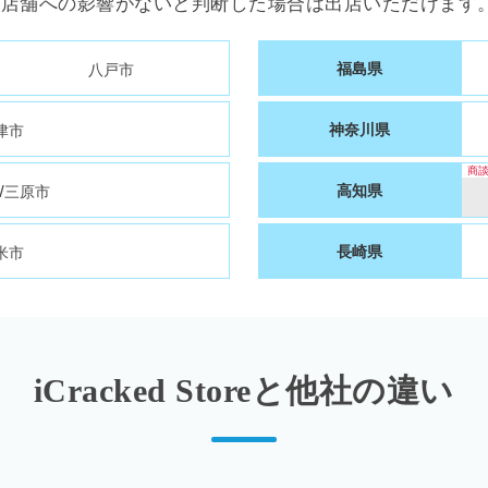
存店舗への影響がないと判断した場合は出店いただけます。
八戸市
福島県
津市
神奈川県
/三原市
高知県
米市
長崎県
iCracked Storeと
他社の違い