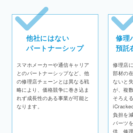
他社にはない
修理
パートナーシップ
預託
スマホメーカーや通信キャリア
修理店
とのパートナーシップなど、他
部材の
の修理店チェーンとは異なる戦
ないと
略により、価格競争に巻き込ま
が、複
れず成長性のある事業が可能と
そろえ
なります。
iCra
負担を
パーツ
供、修